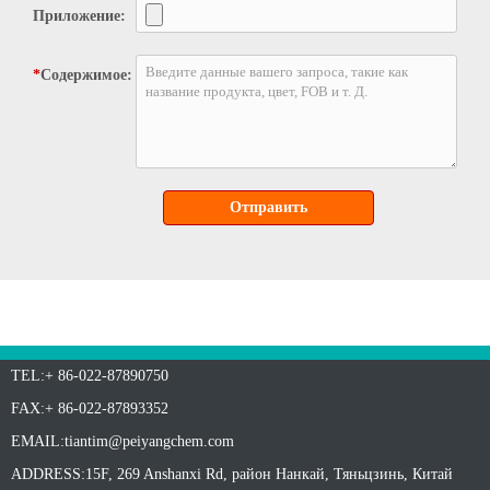
Приложение:
*
Содержимое:
Отправить
TEL:+ 86-022-87890750
FAX:+ 86-022-87893352
EMAIL:
tiantim@peiyangchem.com
ADDRESS:15F, 269 Anshanxi Rd, район Нанкай, Тяньцзинь, Китай