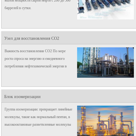
малой мощности сырой нефти с 200 до 500
баррелей в сутки.
Узел для восстановления CO2
Важность восстановления CO2 По мере
роста спроса на энергию и ежедневного
потребления нефтехимической энергии в
развивающихся странах, как быстро
обеспечить стабильное энергоснабжение и
снизить ...
Блок изомеризации
Группа изомеризации: превращает линейные
молекулы, такие как нормальный пентан, в
высокооктановые разветвленные молекулы
для смешивания с бензином конечного