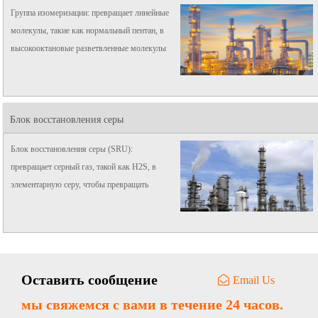
Группа изомеризации: превращает линейные
молекулы, такие как нормальный пентан, в
высокооктановые разветвленные молекулы
для смешивания с бензином конечного
продукта. Также используется для
преобразования линейного нормального
Блок восстановления серы
бутана в ...
Блок восстановления серы (SRU):
превращает серный газ, такой как H2S, в
элементарную серу, чтобы превращать
отходы в сокровища и защищать
окружающую среду.
Оставить сообщение
Email Us
мы свяжемся с вами в течение 24 часов.