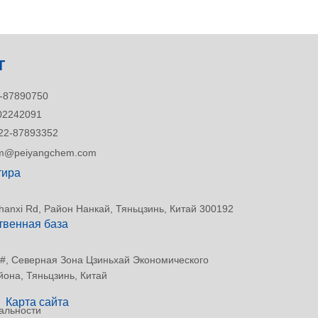
Т
-87890750
02242091
22-87893352
tim@peiyangchem.com
тира
hanxi Rd, Район Нанкай, Тяньцзинь, Китай 300192
твенная база
6 #, Северная Зона Цзиньхай Экономического
йона, Тяньцзинь, Китай
Карта сайта
альности