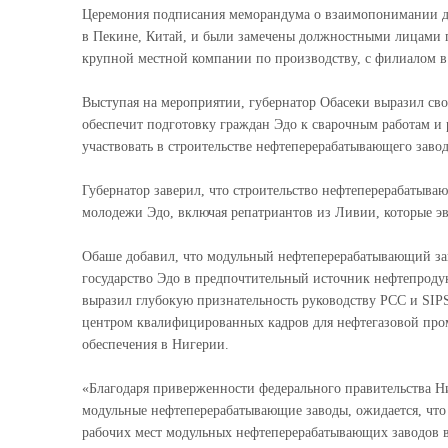
Церемония подписания меморандума о взаимопонимании дл
в Пекине, Китай, и были замечены должностными лицами по
крупной местной компании по производству, с филиалом в
Выступая на мероприятии, губернатор Обасеки выразил св
обеспечит подготовку граждан Эдо к сварочным работам и 
участвовать в строительстве нефтеперерабатывающего завод
Губернатор заверил, что строительство нефтеперерабатываю
молодежи Эдо, включая репатриантов из Ливии, которые эв
Обаше добавил, что модульный нефтеперерабатывающий зав
государство Эдо в предпочтительный источник нефтепродук
выразил глубокую признательность руководству PCC и SIPS
центром квалифицированных кадров для нефтегазовой про
обеспечения в Нигерии.
«Благодаря приверженности федерального правительства Ни
модульные нефтеперерабатывающие заводы, ожидается, что 
рабочих мест модульных нефтеперерабатывающих заводов в 