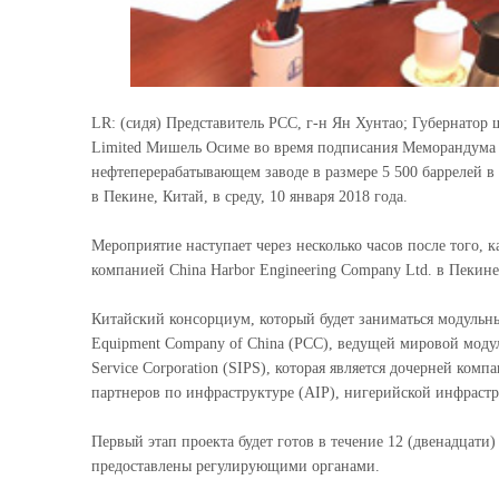
LR: (сидя) Представитель PCC, г-н Ян Хунтао; Губернатор
Limited Мишель Осиме во время подписания Меморандума
нефтеперерабатывающем заводе в размере 5 500 баррелей 
в Пекине, Китай, в среду, 10 января 2018 года.
Мероприятие наступает через несколько часов после того
компанией China Harbor Engineering Company Ltd. в Пекине,
Китайский консорциум, который будет заниматься модульн
Equipment Company of China (PCC), ведущей мировой модул
Service Corporation (SIPS), которая является дочерней ко
партнеров по инфраструктуре (AIP), нигерийской инфраст
Первый этап проекта будет готов в течение 12 (двенадцати)
предоставлены регулирующими органами.