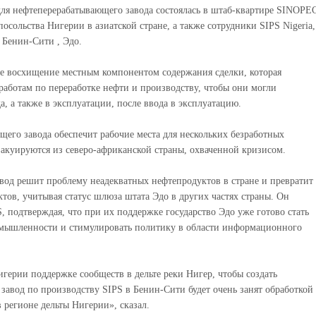
я нефтеперерабатывающего завода состоялась в штаб-квартире SINOPE
сольства Нигерии в азиатской стране, а также сотрудники SIPS Nigeria,
 Бенин-Сити , Эдо.
ое восхищение местным компонентом содержания сделки, которая
работам по переработке нефти и производству, чтобы они могли
а, а также в эксплуатации, после ввода в эксплуатацию.
щего завода обеспечит рабочие места для нескольких безработных
акуируются из северо-африканской страны, охваченной кризисом.
од решит проблему неадекватных нефтепродуктов в стране и превратит
тов, учитывая статус шлюза штата Эдо в других частях страны. Он
, подтверждая, что при их поддержке государство Эдо уже готово стать
мышленности и стимулировать политику в области информационного
герии поддержке сообществ в дельте реки Нигер, чтобы создать
завод по производству SIPS в Бенин-Сити будет очень занят обработкой
регионе дельты Нигерии», сказал.