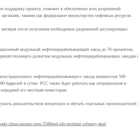
ю поддержку проекту, поможет в обеспечении всех разрешений
рганами, такими как федеральное министерство нефтяных ресурсов.
 12 месяцев после получения необходимых разрешений регулирующих
трационный модульный нефтеперерабатывающий завод до 70 процентов,
препятствующего развитию модульных нефтеперерабатывающих заводов 
 демонстрационного нефтеперерабатывающего завода мощностью 500
00 баррелей в сутки. PCC также будет работать как операционная и
 передачей его местным инвесторам.
жить доказательством концепции и обучать отдельных производителей 
eki-china-sinopec-sign-5500bpd-edo-modular-refinery-deal/