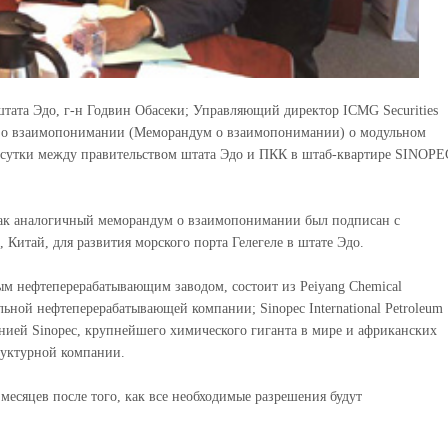
 штата Эдо, г-н Годвин Обасеки; Управляющий директор ICMG Securities
 о взаимопонимании (Меморандум о взаимопонимании) о модульном
в сутки между правительством штата Эдо и ПКК в штаб-квартире SINOPE
, как аналогичный меморандум о взаимопонимании был подписан с
 Китай, для развития морского порта Гелегеле в штате Эдо.
ым нефтеперерабатывающим заводом, состоит из Peiyang Chemical
ьной нефтеперерабатывающей компании; Sinopec International Petroleum
мпанией Sinopec, крупнейшего химического гиганта в мире и африканских
руктурной компании.
 месяцев после того, как все необходимые разрешения будут