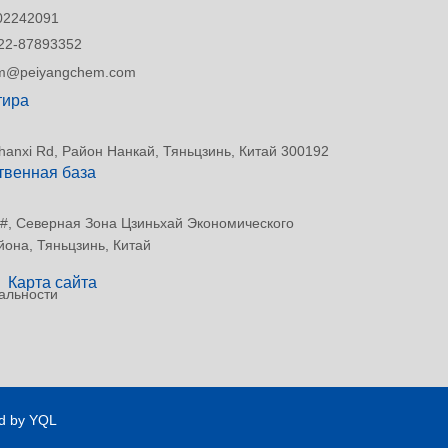
02242091
22-87893352
tim@peiyangchem.com
тира
hanxi Rd, Район Нанкай, Тяньцзинь, Китай 300192
твенная база
6 #, Северная Зона Цзиньхай Экономического
йона, Тяньцзинь, Китай
Карта сайта
альности
d by YQL